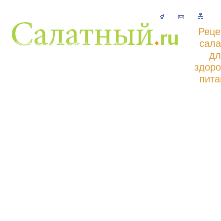
Реце
сала
дл
здоро
пита