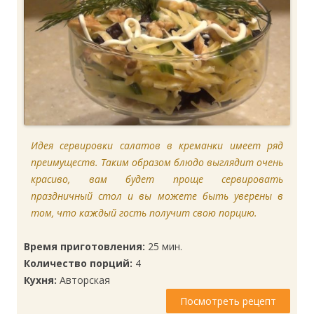
Идея сервировки салатов в креманки имеет ряд
преимуществ. Таким образом блюдо выглядит очень
красиво, вам будет проще сервировать
праздничный стол и вы можете быть уверены в
том, что каждый гость получит свою порцию.
Время приготовления:
25 мин.
Количество порций:
4
Кухня:
Авторская
Посмотреть рецепт