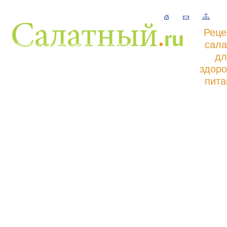
Реце
сала
дл
здоро
пита