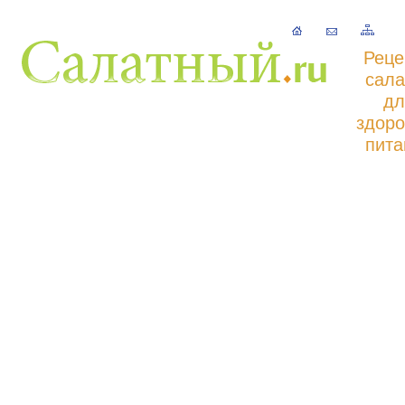
Реце
сала
дл
здоро
пита